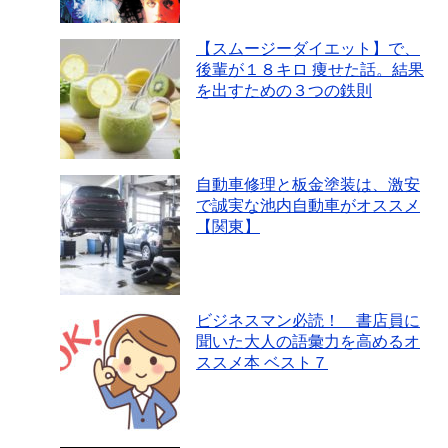
【スムージーダイエット】で、
後輩が１８キロ 痩せた話。結果
を出すための３つの鉄則
自動車修理と板金塗装は、激安
で誠実な池内自動車がオススメ
【関東】
ビジネスマン必読！ 書店員に
聞いた大人の語彙力を高めるオ
ススメ本 ベスト７