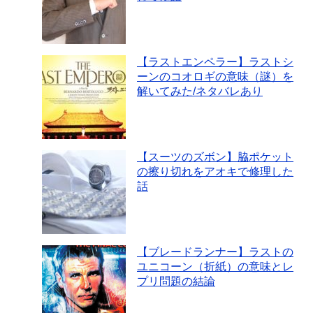
【ラストエンペラー】ラストシ
ーンのコオロギの意味（謎）を
解いてみた/ネタバレあり
【スーツのズボン】脇ポケット
の擦り切れをアオキで修理した
話
【ブレードランナー】ラストの
ユニコーン（折紙）の意味とレ
プリ問題の結論