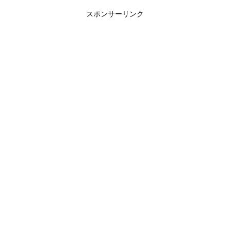
a
w
i
有
スポンサーリンク
c
i
n
e
t
e
b
t
o
e
o
r
k