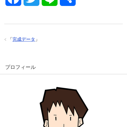
a
w
i
有
c
i
n
「
完成データ
」
e
t
e
b
t
プロフィール
o
e
o
r
k