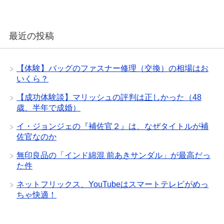
最近の投稿
【体験】バッグのファスナー修理（交換）の相場はお
いくら？
【成功体験談】マリッシュの評判は正しかった（48
歳、半年で成婚）
イ・ジョンジェの『補佐官２』は、なぜタイトルが補
佐官なのか
無印良品の「インド綿混 前あきサンダル」が最高だっ
た件
ネットフリックス、YouTubeはスマートテレビがめっ
ちゃ快適！