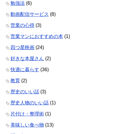
勉強法
(6)
動画配信サービス
(8)
営業の心得
(3)
営業マンにおすすめの本
(1)
四つ星映画
(24)
好きな本屋さん
(2)
快適に暮らす
(36)
教育
(2)
歴史のいい話
(3)
歴史人物のいい話
(1)
片付け・整理術
(1)
美味しい食べ物
(13)