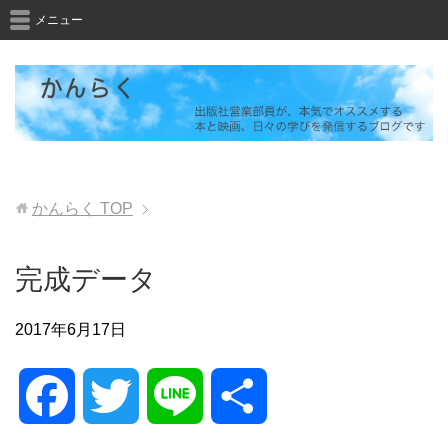
メニュー
かんらく
TOP
完成データ
2017年6月17日
F
T
L
共