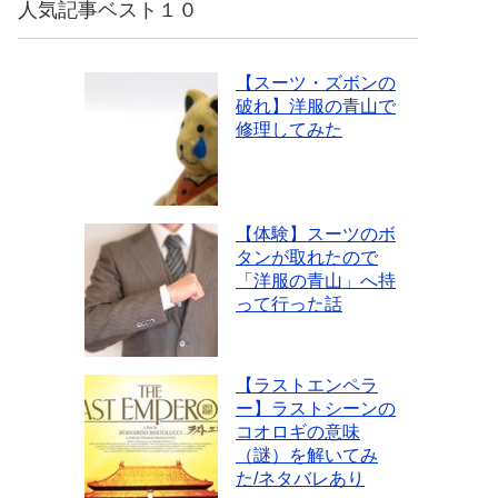
人気記事ベスト１０
【スーツ・ズボンの
破れ】洋服の青山で
修理してみた
【体験】スーツのボ
タンが取れたので
「洋服の青山」へ持
って行った話
【ラストエンペラ
ー】ラストシーンの
コオロギの意味
（謎）を解いてみ
た/ネタバレあり