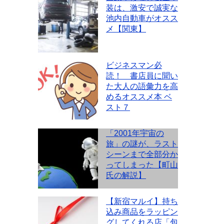
装は、激安で誠実な
池内自動車がオスス
メ【関東】
ビジネスマン必
読！ 書店員に聞い
た大人の語彙力を高
めるオススメ本 ベ
スト７
「2001年宇宙の
旅」の謎が、ラスト
シーンまで全部分か
ってしまった【町山
氏の解説】
【新宿マルイ】持ち
込み商品をラッピン
グしてくれる店「包