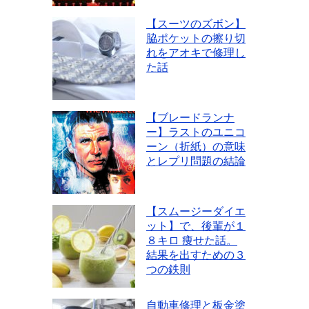
【スーツのズボン】
脇ポケットの擦り切
れをアオキで修理し
た話
【ブレードランナ
ー】ラストのユニコ
ーン（折紙）の意味
とレプリ問題の結論
【スムージーダイエ
ット】で、後輩が１
８キロ 痩せた話。
結果を出すための３
つの鉄則
自動車修理と板金塗