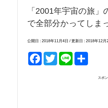
「2001年宇宙の旅
で全部分かってしま
公開日 :
2018年11月4日
/ 更新日 :
2018年12月
F
T
L
共
a
w
i
有
スポン
c
i
n
e
t
e