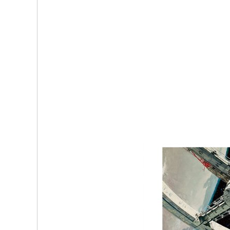
b
t
o
e
o
r
k