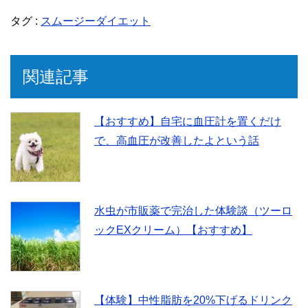
タグ :
スムージーダイエット
c
i
n
e
t
e
関連記事
b
t
【おすすめ】自宅に血圧計を置くだけ
で、高血圧が改善したよという話
o
e
o
r
水虫が市販薬で完治した体験談（ツーロ
k
ックEXクリーム）【おすすめ】
【体験】中性脂肪を20%下げるドリンク