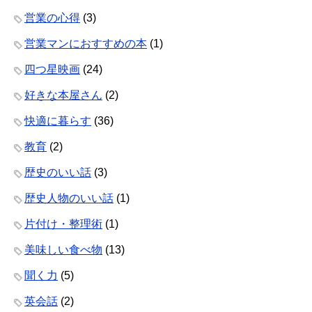
営業の心得
(3)
営業マンにおすすめの本
(1)
四つ星映画
(24)
好きな本屋さん
(2)
快適に暮らす
(36)
教育
(2)
歴史のいい話
(3)
歴史人物のいい話
(1)
片付け・整理術
(1)
美味しい食べ物
(13)
聞く力
(5)
英会話
(2)