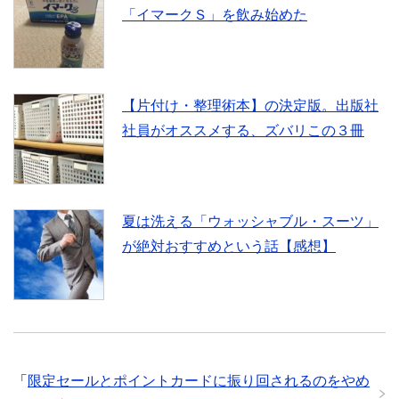
「イマークＳ」を飲み始めた
【片付け・整理術本】の決定版。出版社
社員がオススメする、ズバリこの３冊
夏は洗える「ウォッシャブル・スーツ」
が絶対おすすめという話【感想】
「
限定セールとポイントカードに振り回されるのをやめ