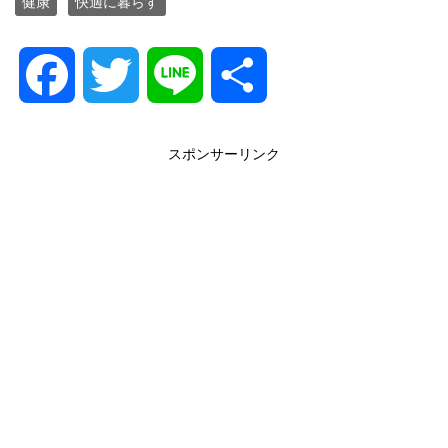
健康
快適に暮らす
F
T
L
共
a
w
i
有
スポンサーリンク
c
i
n
e
t
e
b
t
o
e
o
r