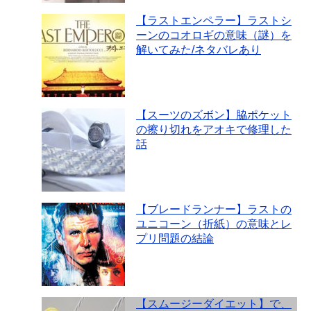
【ラストエンペラー】ラストシ
ーンのコオロギの意味（謎）を
解いてみた/ネタバレあり
【スーツのズボン】脇ポケット
の擦り切れをアオキで修理した
話
【ブレードランナー】ラストの
ユニコーン（折紙）の意味とレ
プリ問題の結論
【スムージーダイエット】で、