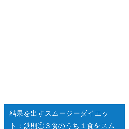
結果を出すスムージーダイエッ
ト：鉄則①３食のうち１食をスム