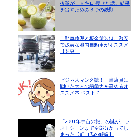
後輩が１８キロ 痩せた話。結果
を出すための３つの鉄則
自動車修理と板金塗装は、激安
で誠実な池内自動車がオススメ
【関東】
ビジネスマン必読！ 書店員に
聞いた大人の語彙力を高めるオ
ススメ本 ベスト７
「2001年宇宙の旅」の謎が、ラ
ストシーンまで全部分かってし
まった【町山氏の解説】