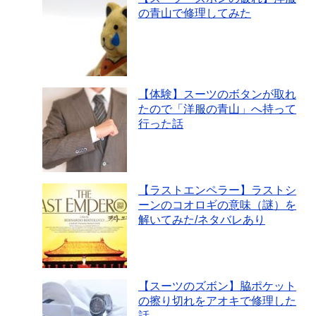
の青山で修理してみた
【体験】スーツのボタンが取れ
たので「洋服の青山」へ持って
行った話
【ラストエンペラー】ラストシ
ーンのコオロギの意味（謎）を
解いてみた/ネタバレあり
【スーツのズボン】脇ポケット
の擦り切れをアオキで修理した
話