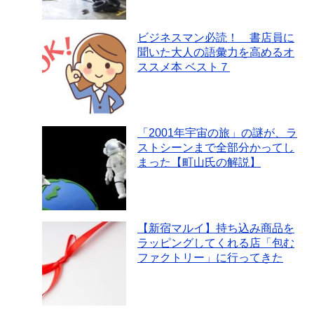
ビジネスマン必読！ 書店員に
聞いた大人の語彙力を高めるオ
ススメ本 ベスト７
「2001年宇宙の旅」の謎が、ラ
ストシーンまで全部分かってし
まった【町山氏の解説】
【新宿マルイ】持ち込み商品を
ラッピングしてくれる店「包む
ファクトリー」に行ってきた