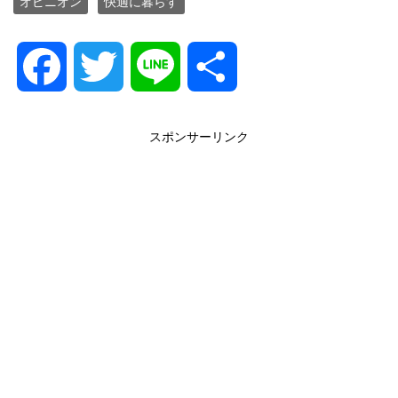
オピニオン
快適に暮らす
F
T
L
共
a
w
i
有
スポンサーリンク
c
i
n
e
t
e
b
t
o
e
o
r