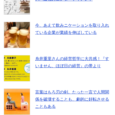
b
t
o
e
今、あえて飲みニケーションを取り入れ
o
r
ている企業が業績を伸ばしている
k
糸井重里さんの経営哲学に大共感！『す
いません、ほぼ日の経営』の帯より
言葉はもろ刃の剣。たった一言で人間関
係を破壊することも、劇的に好転させる
こともある