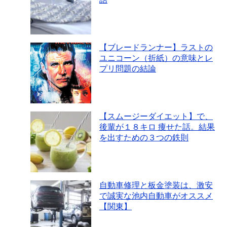
【ブレードランナー】ラストの
ユニコーン（折紙）の意味とレ
プリ問題の結論
【スムージーダイエット】で、
後輩が１８キロ 痩せた話。結果
を出すための３つの鉄則
自動車修理と板金塗装は、激安
で誠実な池内自動車がオススメ
【関東】