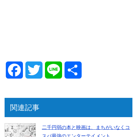
F
T
L
共
a
w
i
有
c
i
n
関連記事
e
t
e
二千円弱の本と映画は、まちがいなくコ
スパ最強のエンターテイメント