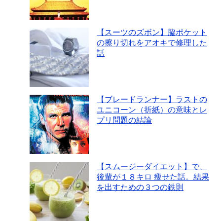
【スーツのズボン】脇ポケット
の擦り切れをアオキで修理した
話
【ブレードランナー】ラストの
ユニコーン（折紙）の意味とレ
プリ問題の結論
【スムージーダイエット】で、
後輩が１８キロ 痩せた話。結果
を出すための３つの鉄則