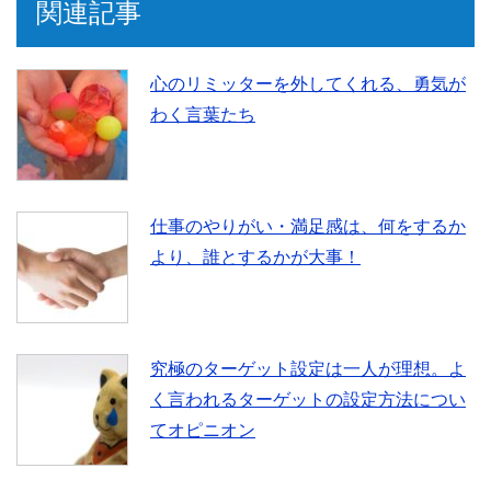
関連記事
b
t
心のリミッターを外してくれる、勇気が
わく言葉たち
o
e
o
r
仕事のやりがい・満足感は、何をするか
k
より、誰とするかが大事！
究極のターゲット設定は一人が理想。よ
く言われるターゲットの設定方法につい
てオピニオン