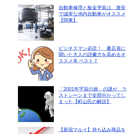
自動車修理と板金塗装は、激安
で誠実な池内自動車がオススメ
【関東】
ビジネスマン必読！ 書店員に
聞いた大人の語彙力を高めるオ
ススメ本 ベスト７
「2001年宇宙の旅」の謎が、ラ
ストシーンまで全部分かってし
まった【町山氏の解説】
【新宿マルイ】持ち込み商品を