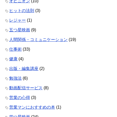
オピニオン
(10)
ヒットの法則
(3)
レジャー
(1)
五つ星映画
(9)
人間関係・コミュニケーション
(19)
仕事術
(33)
健康
(4)
出版・編集講座
(2)
勉強法
(6)
動画配信サービス
(8)
営業の心得
(3)
営業マンにおすすめの本
(1)
四つ星映画
(24)