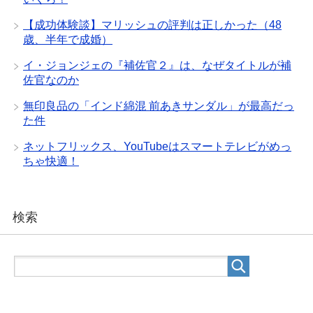
【成功体験談】マリッシュの評判は正しかった（48
歳、半年で成婚）
イ・ジョンジェの『補佐官２』は、なぜタイトルが補
佐官なのか
無印良品の「インド綿混 前あきサンダル」が最高だっ
た件
ネットフリックス、YouTubeはスマートテレビがめっ
ちゃ快適！
検索