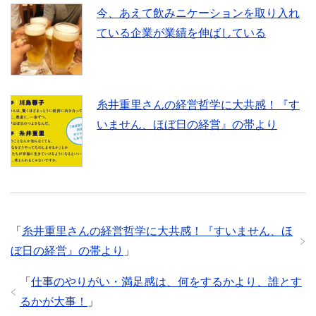
今、あえて飲みニケーションを取り入れ
ている企業が業績を伸ばしている
糸井重里さんの経営哲学に大共感！『す
いません、ほぼ日の経営』の帯より
「
糸井重里さんの経営哲学に大共感！『すいません、ほ
ぼ日の経営』の帯より
」
「
仕事のやりがい・満足感は、何をするかより、誰とす
るかが大事！
」