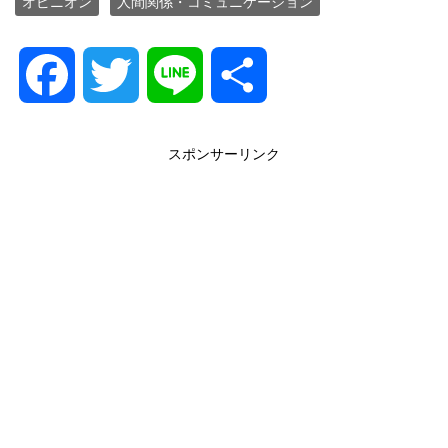
オピニオン
人間関係・コミュニケーション
F
T
L
共
a
w
i
有
スポンサーリンク
c
i
n
e
t
e
b
t
o
e
o
r