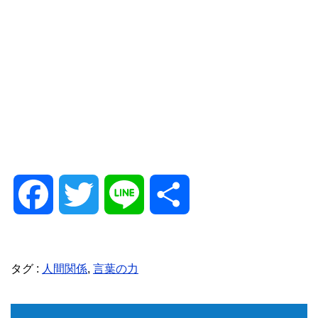
F
T
L
共
a
w
i
有
タグ :
人間関係
,
言葉の力
c
i
n
e
t
e