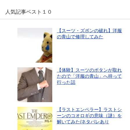
人気記事ベスト１０
【スーツ・ズボンの破れ】洋服
の青山で修理してみた
【体験】スーツのボタンが取れ
たので「洋服の青山」へ持って
行った話
【ラストエンペラー】ラストシ
ーンのコオロギの意味（謎）を
解いてみた/ネタバレあり