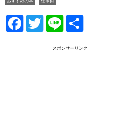
おすすめの本
仕事術
F
T
L
共
a
w
i
有
スポンサーリンク
c
i
n
e
t
e
b
t
o
e
o
r