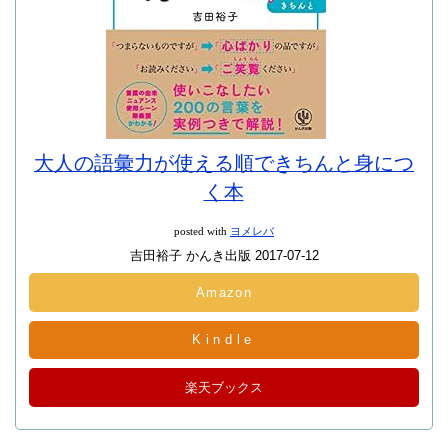
大人の語彙力が使える順できちんと身につ
く本
posted with
ヨメレバ
吉田裕子 かんき出版 2017-07-12
Amazon
Kindle
楽天ブックス