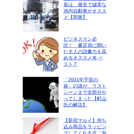
装は、激安で誠実な
池内自動車がオスス
メ【関東】
ビジネスマン必
読！ 書店員に聞い
た大人の語彙力を高
めるオススメ本 ベ
スト７
「2001年宇宙の
旅」の謎が、ラスト
シーンまで全部分か
ってしまった【町山
氏の解説】
【新宿マルイ】持ち
込み商品をラッピン
グしてくれる店「包