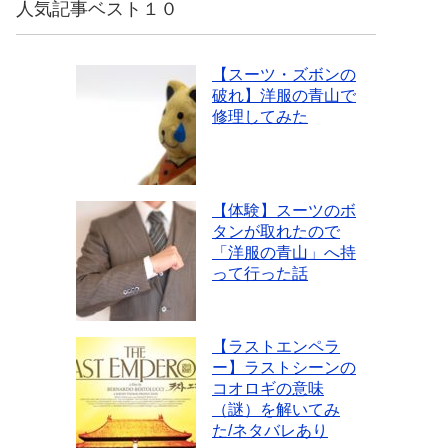
人気記事ベスト１０
【スーツ・ズボンの
破れ】洋服の青山で
修理してみた
【体験】スーツのボ
タンが取れたので
「洋服の青山」へ持
って行った話
【ラストエンペラ
ー】ラストシーンの
コオロギの意味
（謎）を解いてみ
た/ネタバレあり