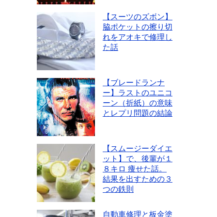
【スーツのズボン】
脇ポケットの擦り切
れをアオキで修理し
た話
【ブレードランナ
ー】ラストのユニコ
ーン（折紙）の意味
とレプリ問題の結論
【スムージーダイエ
ット】で、後輩が１
８キロ 痩せた話。
結果を出すための３
つの鉄則
自動車修理と板金塗