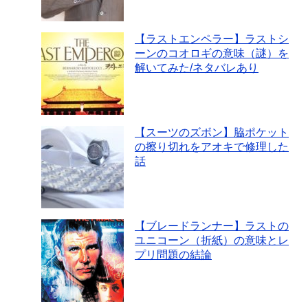
【ラストエンペラー】ラストシ
ーンのコオロギの意味（謎）を
解いてみた/ネタバレあり
【スーツのズボン】脇ポケット
の擦り切れをアオキで修理した
話
【ブレードランナー】ラストの
ユニコーン（折紙）の意味とレ
プリ問題の結論