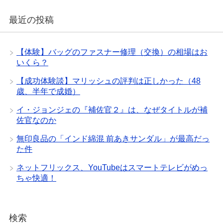
最近の投稿
【体験】バッグのファスナー修理（交換）の相場はお
いくら？
【成功体験談】マリッシュの評判は正しかった（48
歳、半年で成婚）
イ・ジョンジェの『補佐官２』は、なぜタイトルが補
佐官なのか
無印良品の「インド綿混 前あきサンダル」が最高だっ
た件
ネットフリックス、YouTubeはスマートテレビがめっ
ちゃ快適！
検索