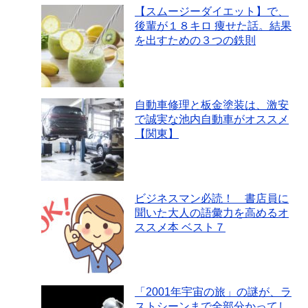
【スムージーダイエット】で、
後輩が１８キロ 痩せた話。結果
を出すための３つの鉄則
自動車修理と板金塗装は、激安
で誠実な池内自動車がオススメ
【関東】
ビジネスマン必読！ 書店員に
聞いた大人の語彙力を高めるオ
ススメ本 ベスト７
「2001年宇宙の旅」の謎が、ラ
ストシーンまで全部分かってし