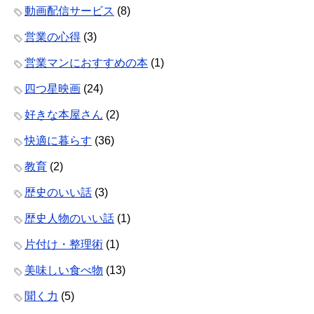
動画配信サービス
(8)
営業の心得
(3)
営業マンにおすすめの本
(1)
四つ星映画
(24)
好きな本屋さん
(2)
快適に暮らす
(36)
教育
(2)
歴史のいい話
(3)
歴史人物のいい話
(1)
片付け・整理術
(1)
美味しい食べ物
(13)
聞く力
(5)