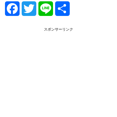
F
T
L
共
a
w
i
有
スポンサーリンク
c
i
n
e
t
e
b
t
o
e
o
r
k