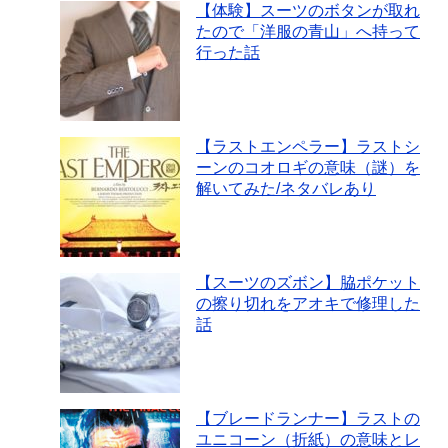
【体験】スーツのボタンが取れ
たので「洋服の青山」へ持って
行った話
【ラストエンペラー】ラストシ
ーンのコオロギの意味（謎）を
解いてみた/ネタバレあり
【スーツのズボン】脇ポケット
の擦り切れをアオキで修理した
話
【ブレードランナー】ラストの
ユニコーン（折紙）の意味とレ