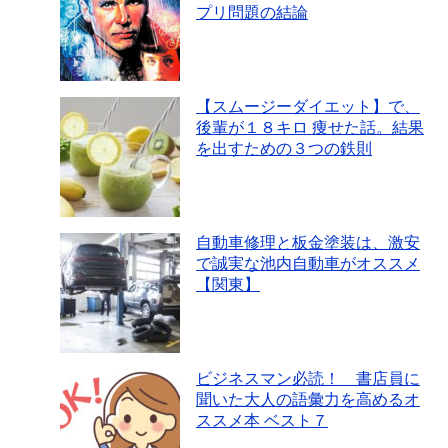
プリ問題の結論
【スムージーダイエット】で、
後輩が１８キロ 痩せた話。結果
を出すための３つの鉄則
自動車修理と板金塗装は、激安
で誠実な池内自動車がオススメ
【関東】
ビジネスマン必読！ 書店員に
聞いた大人の語彙力を高めるオ
ススメ本 ベスト７