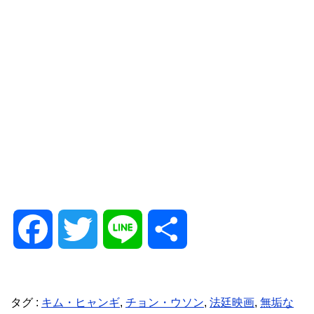
F
T
L
共
a
w
i
有
タグ :
キム・ヒャンギ
,
チョン・ウソン
,
法廷映画
,
無垢な
c
i
n