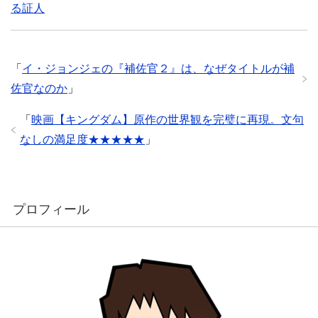
る証人
e
t
e
「
イ・ジョンジェの『補佐官２』は、なぜタイトルが補
b
t
佐官なのか
」
o
e
「
映画【キングダム】原作の世界観を完璧に再現。文句
なしの満足度★★★★★
」
o
r
k
プロフィール