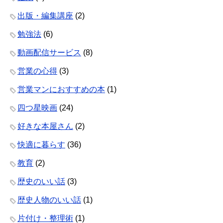
出版・編集講座
(2)
勉強法
(6)
動画配信サービス
(8)
営業の心得
(3)
営業マンにおすすめの本
(1)
四つ星映画
(24)
好きな本屋さん
(2)
快適に暮らす
(36)
教育
(2)
歴史のいい話
(3)
歴史人物のいい話
(1)
片付け・整理術
(1)