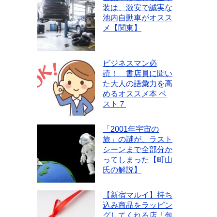
装は、激安で誠実な
池内自動車がオスス
メ【関東】
ビジネスマン必
読！ 書店員に聞い
た大人の語彙力を高
めるオススメ本 ベ
スト７
「2001年宇宙の
旅」の謎が、ラスト
シーンまで全部分か
ってしまった【町山
氏の解説】
【新宿マルイ】持ち
込み商品をラッピン
グしてくれる店「包