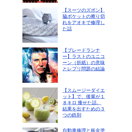
【スーツのズボン】
脇ポケットの擦り切
れをアオキで修理し
た話
【ブレードランナ
ー】ラストのユニコ
ーン（折紙）の意味
とレプリ問題の結論
【スムージーダイエ
ット】で、後輩が１
８キロ 痩せた話。
結果を出すための３
つの鉄則
自動車修理と板金塗