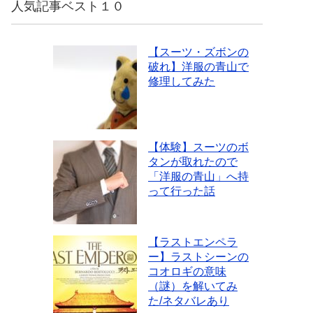
人気記事ベスト１０
【スーツ・ズボンの
破れ】洋服の青山で
修理してみた
【体験】スーツのボ
タンが取れたので
「洋服の青山」へ持
って行った話
【ラストエンペラ
ー】ラストシーンの
コオロギの意味
（謎）を解いてみ
た/ネタバレあり