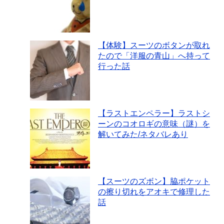
【体験】スーツのボタンが取れ
たので「洋服の青山」へ持って
行った話
【ラストエンペラー】ラストシ
ーンのコオロギの意味（謎）を
解いてみた/ネタバレあり
【スーツのズボン】脇ポケット
の擦り切れをアオキで修理した
話