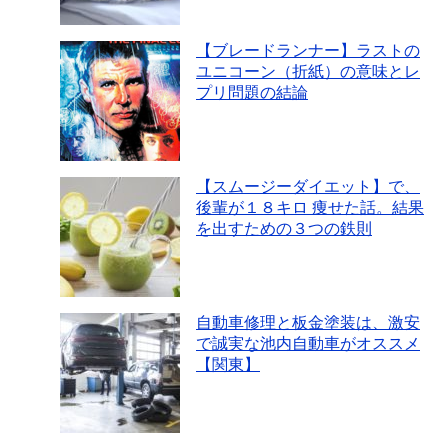
【ブレードランナー】ラストの
ユニコーン（折紙）の意味とレ
プリ問題の結論
【スムージーダイエット】で、
後輩が１８キロ 痩せた話。結果
を出すための３つの鉄則
自動車修理と板金塗装は、激安
で誠実な池内自動車がオススメ
【関東】