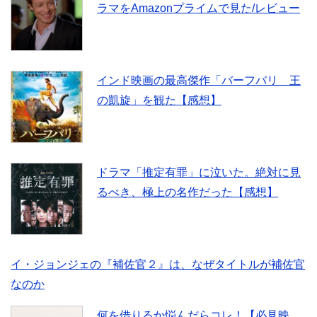
ラマをAmazonプライムで見た/レビュー
o
e
o
r
インド映画の最高傑作「バーフバリ 王
k
の凱旋」を観た【感想】
ドラマ「推定有罪」に泣いた。絶対に見
るべき、極上の名作だった【感想】
イ・ジョンジェの『補佐官２』は、なぜタイトルが補佐官
なのか
何を借りるか悩んだらコレ！【必見映