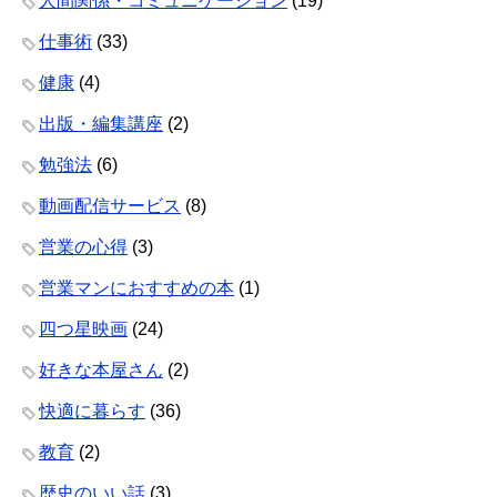
人間関係・コミュニケーション
(19)
仕事術
(33)
健康
(4)
出版・編集講座
(2)
勉強法
(6)
動画配信サービス
(8)
営業の心得
(3)
営業マンにおすすめの本
(1)
四つ星映画
(24)
好きな本屋さん
(2)
快適に暮らす
(36)
教育
(2)
歴史のいい話
(3)