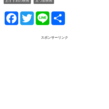
おすすめの映画
五つ星映画
F
T
L
共
a
w
i
有
スポンサーリンク
c
i
n
e
t
e
b
t
o
e
o
r