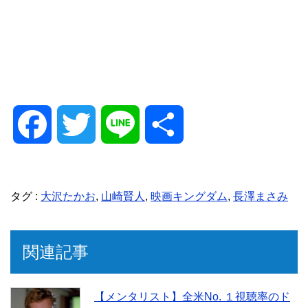
F
T
L
共
a
w
i
有
タグ :
大沢たかお
,
山崎賢人
,
映画キングダム
,
長澤まさみ
c
i
n
e
t
e
関連記事
b
t
【メンタリスト】全米No. １視聴率のド