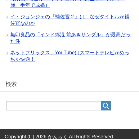
歳、半年で成婚）
イ・ジョンジェの『補佐官２』は、なぜタイトルが補
佐官なのか
無印良品の「インド綿混 前あきサンダル」が最高だっ
た件
ネットフリックス、YouTubeはスマートテレビがめっ
ちゃ快適！
検索
Copyright (C) 2026 かんらく
All Rights Reserved.