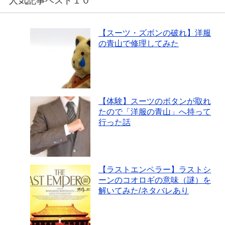
人気記事ベスト１０
【スーツ・ズボンの破れ】洋服
の青山で修理してみた
【体験】スーツのボタンが取れ
たので「洋服の青山」へ持って
行った話
【ラストエンペラー】ラストシ
ーンのコオロギの意味（謎）を
解いてみた/ネタバレあり