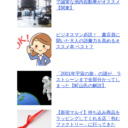
で誠実な池内自動車がオススメ
【関東】
ビジネスマン必読！ 書店員に
聞いた大人の語彙力を高めるオ
ススメ本 ベスト７
「2001年宇宙の旅」の謎が、ラ
ストシーンまで全部分かってし
まった【町山氏の解説】
【新宿マルイ】持ち込み商品を
ラッピングしてくれる店「包む
ファクトリー」に行ってきた