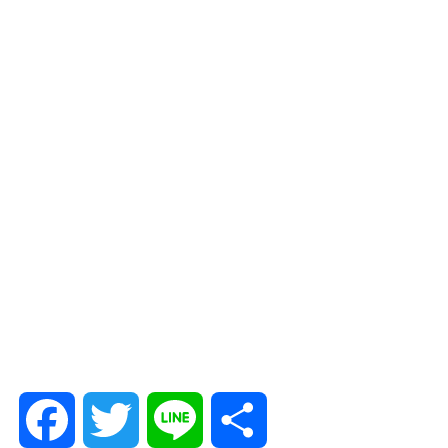
F
T
L
共