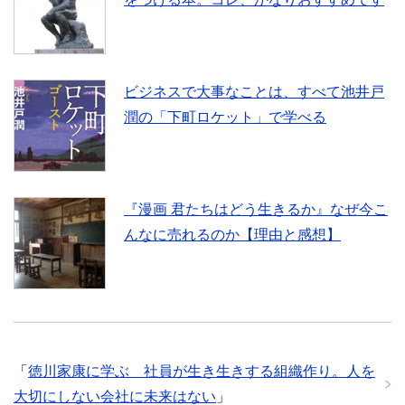
ビジネスで大事なことは、すべて池井戸
潤の「下町ロケット」で学べる
『漫画 君たちはどう生きるか』なぜ今こ
んなに売れるのか【理由と感想】
「
徳川家康に学ぶ 社員が生き生きする組織作り。人を
大切にしない会社に未来はない
」