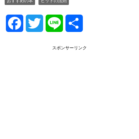
おすすめの本
ヒットの法則
F
T
L
共
a
w
i
有
スポンサーリンク
c
i
n
e
t
e
b
t
o
e
o
r