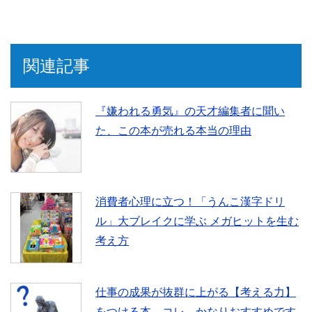
a
w
i
有
c
i
n
関連記事
e
t
e
『嫌われる勇気』の天才編集者に聞い
た、この本が売れる本当の理由
b
t
o
e
消費者心理に立つ！「うんこ漢字ドリ
o
r
ル」大ブレイクに学ぶ メガヒットを生む
考え方
k
仕事の成果が抜群に上がる【考える力】
をつける本。コレ、かなりおすすめです