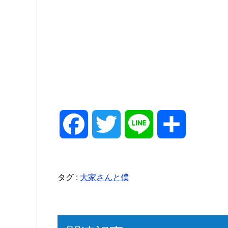
F
T
L
共
a
w
i
有
タグ :
大家さんと僕
c
i
n
e
t
e