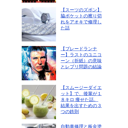
【スーツのズボン】
脇ポケットの擦り切
れをアオキで修理し
た話
【ブレードランナ
ー】ラストのユニコ
ーン（折紙）の意味
とレプリ問題の結論
【スムージーダイエ
ット】で、後輩が１
８キロ 痩せた話。
結果を出すための３
つの鉄則
自動車修理と板金塗