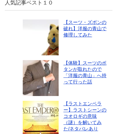
人気記事ベスト１０
【スーツ・ズボンの
破れ】洋服の青山で
修理してみた
【体験】スーツのボ
タンが取れたので
「洋服の青山」へ持
って行った話
【ラストエンペラ
ー】ラストシーンの
コオロギの意味
（謎）を解いてみ
た/ネタバレあり