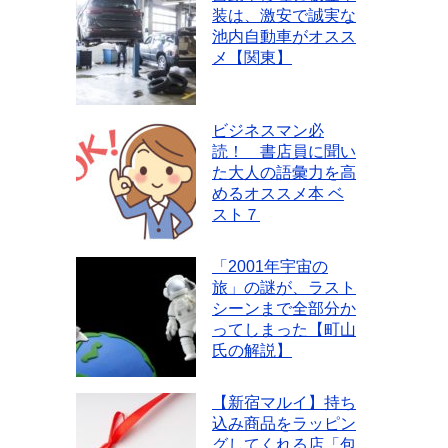
装は、激安で誠実な
池内自動車がオスス
メ【関東】
ビジネスマン必
読！ 書店員に聞い
た大人の語彙力を高
めるオススメ本 ベ
スト７
「2001年宇宙の
旅」の謎が、ラスト
シーンまで全部分か
ってしまった【町山
氏の解説】
【新宿マルイ】持ち
込み商品をラッピン
グしてくれる店「包