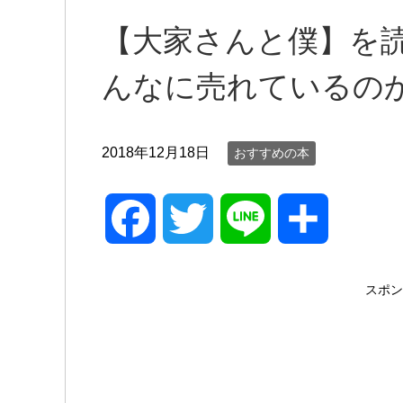
【大家さんと僕】を
んなに売れているの
2018年12月18日
おすすめの本
F
T
L
共
a
w
i
有
スポン
c
i
n
e
t
e