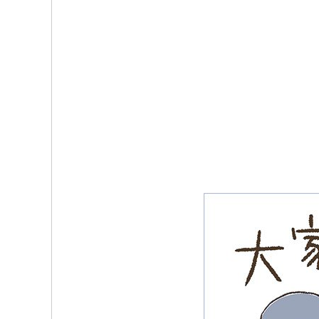
b
t
o
e
o
r
k