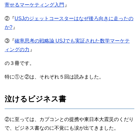
寄せるマーケティング入門
』
②『
USJのジェットコースターはなぜ後ろ向きに走ったの
か?
』
③『
確率思考の戦略論 USJでも実証された数学マーケテ
ィングの力
』
の３冊です。
特に①と②は、それぞれ５回は読みました。
泣けるビジネス書
②に至っては、カプコンとの提携や東日本大震災のくだり
で、ビジネス書なのに不覚にも涙が出てきました。