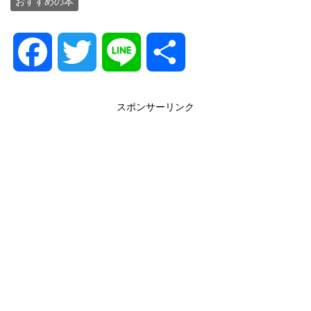
おすすめの本
F
T
L
共
a
w
i
有
スポンサーリンク
c
i
n
e
t
e
b
t
o
e
o
r