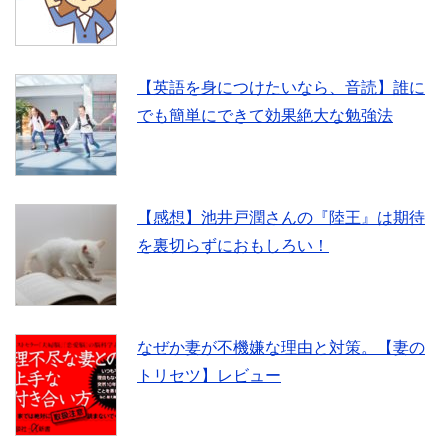
o
r
【英語を身につけたいなら、音読】誰に
k
でも簡単にできて効果絶大な勉強法
【感想】池井戸潤さんの『陸王』は期待
を裏切らずにおもしろい！
なぜか妻が不機嫌な理由と対策。【妻の
トリセツ】レビュー