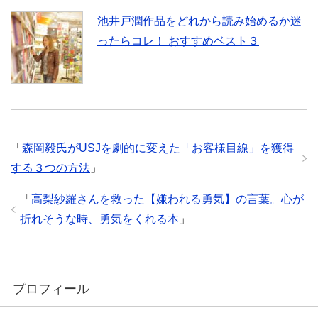
池井戸潤作品をどれから読み始めるか迷
ったらコレ！ おすすめベスト３
「
森岡毅氏がUSJを劇的に変えた「お客様目線」を獲得
する３つの方法
」
「
高梨紗羅さんを救った【嫌われる勇気】の言葉。心が
折れそうな時、勇気をくれる本
」
プロフィール