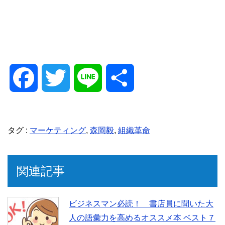
F
T
L
共
a
w
i
有
タグ :
マーケティング
,
森岡毅
,
組織革命
c
i
n
e
t
e
関連記事
b
t
ビジネスマン必読！ 書店員に聞いた大
人の語彙力を高めるオススメ本 ベスト７
o
e