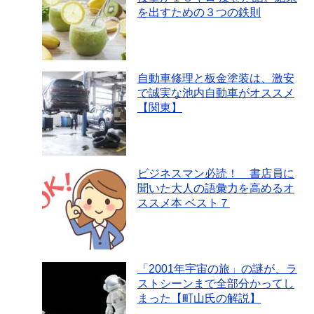
を出すための３つの鉄則
自動車修理と板金塗装は、激安
で誠実な池内自動車がオススメ
【関東】
ビジネスマン必読！ 書店員に
聞いた大人の語彙力を高めるオ
ススメ本 ベスト７
「2001年宇宙の旅」の謎が、ラ
ストシーンまで全部分かってし
まった【町山氏の解説】