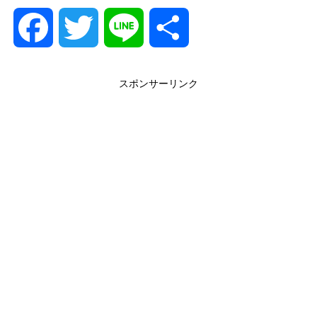
F
T
L
共
a
w
i
有
スポンサーリンク
c
i
n
e
t
e
b
t
o
e
o
r
k