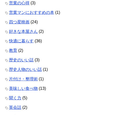
営業の心得
(3)
営業マンにおすすめの本
(1)
四つ星映画
(24)
好きな本屋さん
(2)
快適に暮らす
(36)
教育
(2)
歴史のいい話
(3)
歴史人物のいい話
(1)
片付け・整理術
(1)
美味しい食べ物
(13)
聞く力
(5)
英会話
(2)