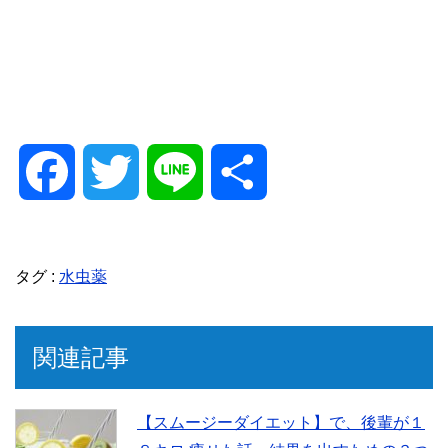
F
T
L
共
a
w
i
有
タグ :
水虫薬
c
i
n
e
t
e
関連記事
b
t
【スムージーダイエット】で、後輩が１