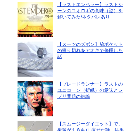
【ラストエンペラー】ラストシ
ーンのコオロギの意味（謎）を
解いてみた/ネタバレあり
【スーツのズボン】脇ポケット
の擦り切れをアオキで修理した
話
【ブレードランナー】ラストの
ユニコーン（折紙）の意味とレ
プリ問題の結論
【スムージーダイエット】で、
後輩が１８キロ 痩せた話。結果