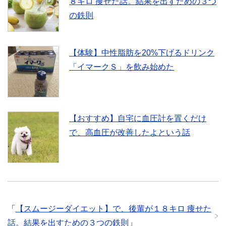
８キロ 痩せた話。結果を出すための３つ
o
e
の鉄則
o
r
【体験】中性脂肪を20%下げるドリンク
k
「イマークＳ」を飲み始めた
【おすすめ】自宅に血圧計を置くだけ
で、高血圧が改善したよという話
「
【スムージーダイエット】で、後輩が１８キロ 痩せた
話。結果を出すための３つの鉄則
」