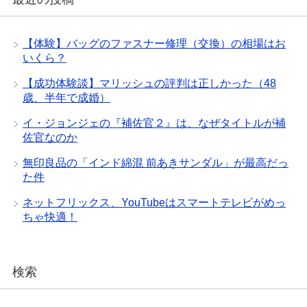
【体験】バッグのファスナー修理（交換）の相場はお
いくら？
【成功体験談】マリッシュの評判は正しかった（48
歳、半年で成婚）
イ・ジョンジェの『補佐官２』は、なぜタイトルが補
佐官なのか
無印良品の「インド綿混 前あきサンダル」が最高だっ
た件
ネットフリックス、YouTubeはスマートテレビがめっ
ちゃ快適！
検索