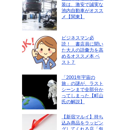
装は、激安で誠実な
池内自動車がオスス
メ【関東】
ビジネスマン必
読！ 書店員に聞い
た大人の語彙力を高
めるオススメ本 ベ
スト７
「2001年宇宙の
旅」の謎が、ラスト
シーンまで全部分か
ってしまった【町山
氏の解説】
【新宿マルイ】持ち
込み商品をラッピン
グしてくれる店「包