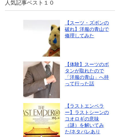
人気記事ベスト１０
【スーツ・ズボンの
破れ】洋服の青山で
修理してみた
【体験】スーツのボ
タンが取れたので
「洋服の青山」へ持
って行った話
【ラストエンペラ
ー】ラストシーンの
コオロギの意味
（謎）を解いてみ
た/ネタバレあり