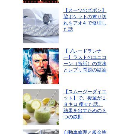
【スーツのズボン】
脇ポケットの擦り切
れをアオキで修理し
た話
【ブレードランナ
ー】ラストのユニコ
ーン（折紙）の意味
とレプリ問題の結論
【スムージーダイエ
ット】で、後輩が１
８キロ 痩せた話。
結果を出すための３
つの鉄則
自動車修理と板金塗