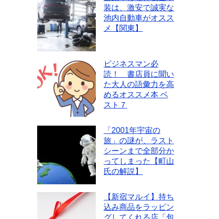
装は、激安で誠実な
池内自動車がオスス
メ【関東】
ビジネスマン必
読！ 書店員に聞い
た大人の語彙力を高
めるオススメ本 ベ
スト７
「2001年宇宙の
旅」の謎が、ラスト
シーンまで全部分か
ってしまった【町山
氏の解説】
【新宿マルイ】持ち
込み商品をラッピン
グしてくれる店「包