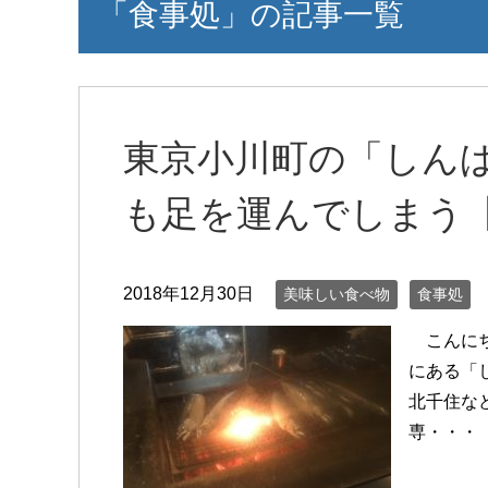
「食事処」の記事一覧
東京小川町の「しん
も足を運んでしまう
2018年12月30日
美味しい食べ物
食事処
こんにち
にある「
北千住な
専・・・