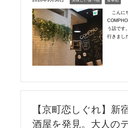
美味しい食べ物
食事処
こんにち
COMP
う話です
行きまし
【京町恋しぐれ】新
酒屋を発見。大人の