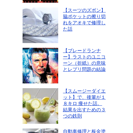
【スーツのズボン】
脇ポケットの擦り切
れをアオキで修理し
た話
【ブレードランナ
ー】ラストのユニコ
ーン（折紙）の意味
とレプリ問題の結論
【スムージーダイエ
ット】で、後輩が１
８キロ 痩せた話。
結果を出すための３
つの鉄則
自動車修理と板金塗