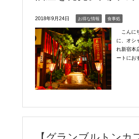
2018年9月24日
お得な情報
食事処
こんにち
に、オシ
れ新宿本
ートにお
【グランブルトンカ