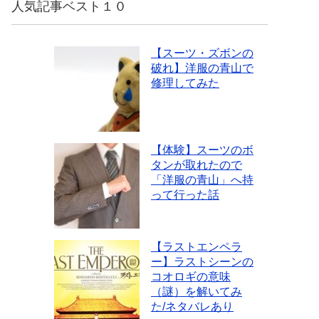
人気記事ベスト１０
【スーツ・ズボンの
破れ】洋服の青山で
修理してみた
【体験】スーツのボ
タンが取れたので
「洋服の青山」へ持
って行った話
【ラストエンペラ
ー】ラストシーンの
コオロギの意味
（謎）を解いてみ
た/ネタバレあり