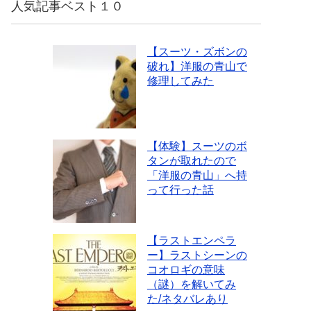
人気記事ベスト１０
【スーツ・ズボンの
破れ】洋服の青山で
修理してみた
【体験】スーツのボ
タンが取れたので
「洋服の青山」へ持
って行った話
【ラストエンペラ
ー】ラストシーンの
コオロギの意味
（謎）を解いてみ
た/ネタバレあり