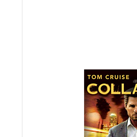
b
t
o
e
o
r
k