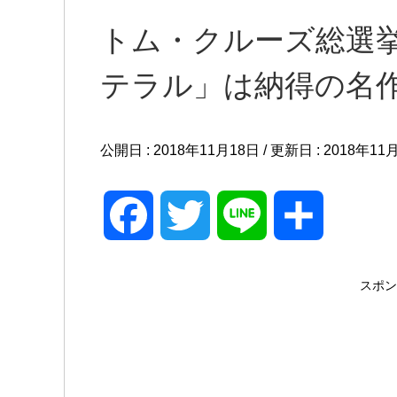
トム・クルーズ総選
テラル」は納得の名作
公開日 :
2018年11月18日
/ 更新日 :
2018年11
F
T
L
共
a
w
i
有
スポン
c
i
n
e
t
e