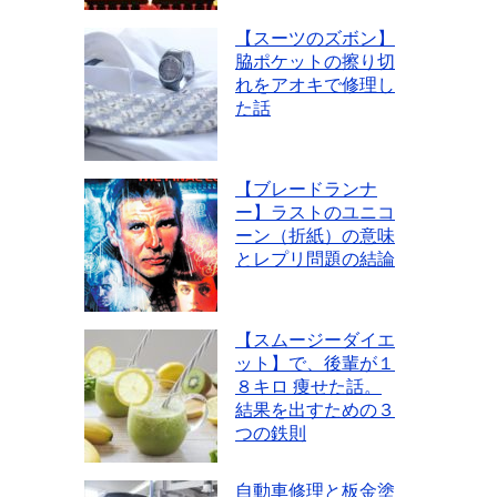
【スーツのズボン】
脇ポケットの擦り切
れをアオキで修理し
た話
【ブレードランナ
ー】ラストのユニコ
ーン（折紙）の意味
とレプリ問題の結論
【スムージーダイエ
ット】で、後輩が１
８キロ 痩せた話。
結果を出すための３
つの鉄則
自動車修理と板金塗