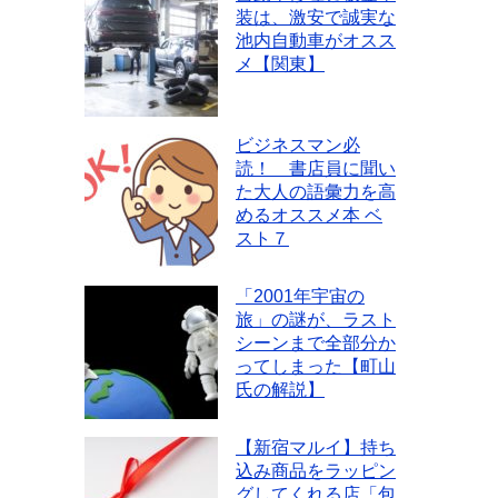
装は、激安で誠実な
池内自動車がオスス
メ【関東】
ビジネスマン必
読！ 書店員に聞い
た大人の語彙力を高
めるオススメ本 ベ
スト７
「2001年宇宙の
旅」の謎が、ラスト
シーンまで全部分か
ってしまった【町山
氏の解説】
【新宿マルイ】持ち
込み商品をラッピン
グしてくれる店「包