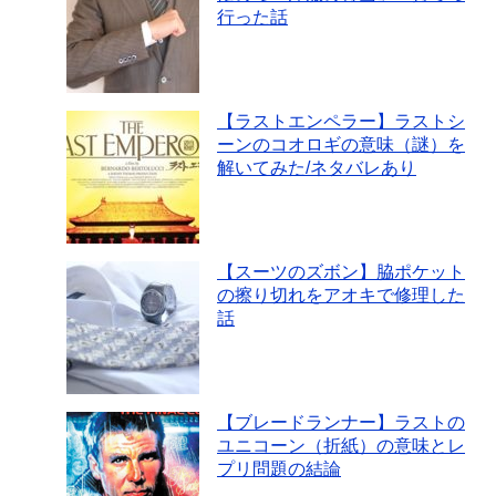
行った話
【ラストエンペラー】ラストシ
ーンのコオロギの意味（謎）を
解いてみた/ネタバレあり
【スーツのズボン】脇ポケット
の擦り切れをアオキで修理した
話
【ブレードランナー】ラストの
ユニコーン（折紙）の意味とレ
プリ問題の結論