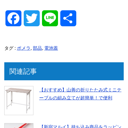
F
T
L
共
a
w
i
有
タグ :
ポメラ
,
部品
,
電池蓋
c
i
n
e
t
e
関連記事
b
t
【おすすめ】山善の折りたたみ式ミニテ
ーブルの組み立てが超簡単！で便利
o
e
o
r
【新宿マルイ】持ち込み商品をラッピン