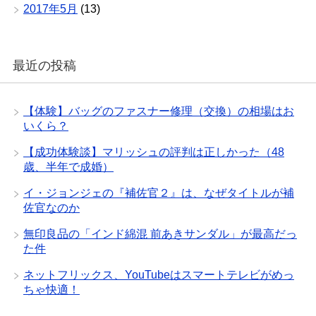
2017年5月
(13)
最近の投稿
【体験】バッグのファスナー修理（交換）の相場はお
いくら？
【成功体験談】マリッシュの評判は正しかった（48
歳、半年で成婚）
イ・ジョンジェの『補佐官２』は、なぜタイトルが補
佐官なのか
無印良品の「インド綿混 前あきサンダル」が最高だっ
た件
ネットフリックス、YouTubeはスマートテレビがめっ
ちゃ快適！