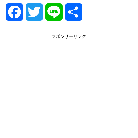
F
T
L
共
a
w
i
有
スポンサーリンク
c
i
n
e
t
e
b
t
o
e
o
r
k