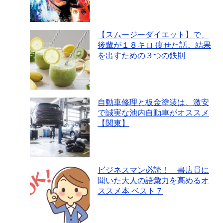
【スムージーダイエット】で、
後輩が１８キロ 痩せた話。結果
を出すための３つの鉄則
自動車修理と板金塗装は、激安
で誠実な池内自動車がオススメ
【関東】
ビジネスマン必読！ 書店員に
聞いた大人の語彙力を高めるオ
ススメ本 ベスト７