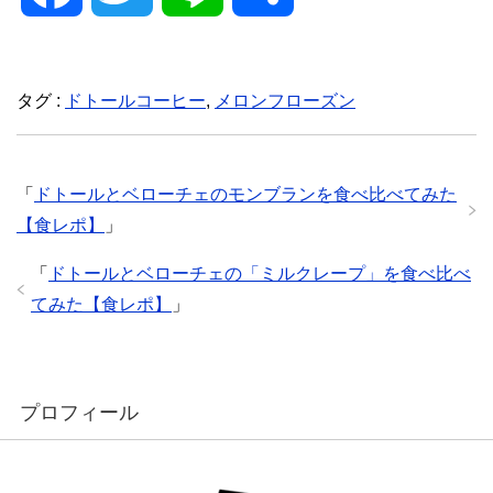
a
w
i
有
タグ :
ドトールコーヒー
,
メロンフローズン
c
i
n
e
t
e
「
ドトールとベローチェのモンブランを食べ比べてみた
【食レポ】
」
b
t
「
ドトールとベローチェの「ミルクレープ」を食べ比べ
o
e
てみた【食レポ】
」
o
r
プロフィール
k