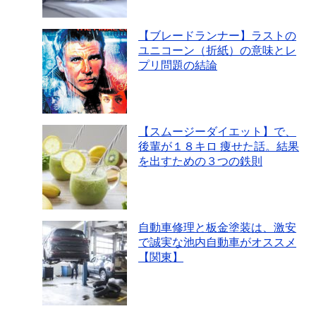
【ブレードランナー】ラストの
ユニコーン（折紙）の意味とレ
プリ問題の結論
【スムージーダイエット】で、
後輩が１８キロ 痩せた話。結果
を出すための３つの鉄則
自動車修理と板金塗装は、激安
で誠実な池内自動車がオススメ
【関東】