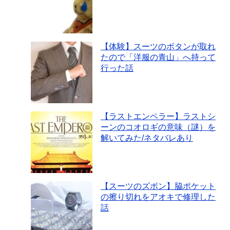
【体験】スーツのボタンが取れ
たので「洋服の青山」へ持って
行った話
【ラストエンペラー】ラストシ
ーンのコオロギの意味（謎）を
解いてみた/ネタバレあり
【スーツのズボン】脇ポケット
の擦り切れをアオキで修理した
話