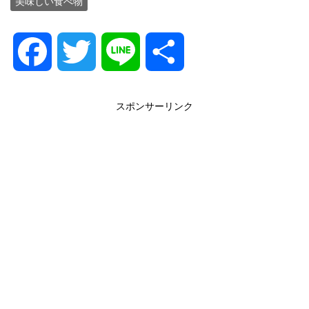
美味しい食べ物
F
T
L
共
a
w
i
有
スポンサーリンク
c
i
n
e
t
e
b
t
o
e
o
r