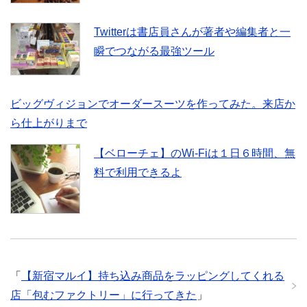
Twitterは書店員さんが著者や編集者と一
瞬でつながる最強ツール
ビッグヴィジョンでオーダースーツを作ってみた。来店か
ら仕上がりまで
【ベローチェ】のWi-Fiは１日６時間、無
料で利用できるよ
「
【新宿マルイ】持ち込み商品をラッピングしてくれる
店「包むファクトリー」に行ってきた
」