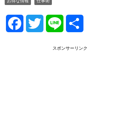
お得な情報
仕事術
F
T
L
共
a
w
i
有
スポンサーリンク
c
i
n
e
t
e
b
t
o
e
o
r