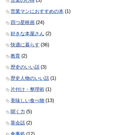
営業の心得
(3)
営業マンにおすすめの本
(1)
四つ星映画
(24)
好きな本屋さん
(2)
快適に暮らす
(36)
教育
(2)
歴史のいい話
(3)
歴史人物のいい話
(1)
片付け・整理術
(1)
美味しい食べ物
(13)
聞く力
(5)
英会話
(2)
食事処
(12)