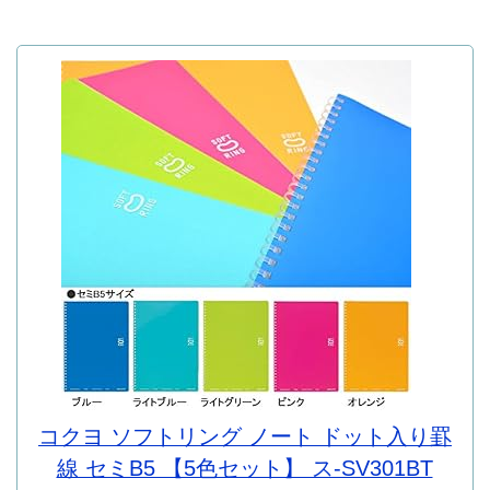
コクヨ ソフトリング ノート ドット入り罫
線 セミB5 【5色セット】 ス-SV301BT