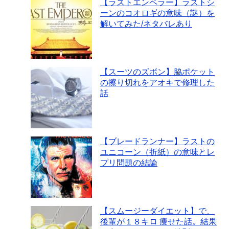
【ラストエンペラー】ラストシ
ーンのコオロギの意味（謎）を
解いてみた/ネタバレあり
【スーツのズボン】脇ポケット
の擦り切れをアオキで修理した
話
【ブレードランナー】ラストの
ユニコーン（折紙）の意味とレ
プリ問題の結論
【スムージーダイエット】で、
後輩が１８キロ 痩せた話。結果