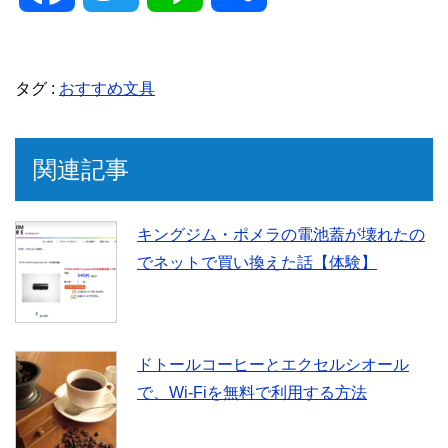
a
w
i
有
タグ :
おすすめ文具
c
i
n
e
t
e
関連記事
b
t
キングジム・ポメラの電池蓋が壊れたの
でネットで買い換えた話【体験】
o
e
o
r
ドトールコーヒーとエクセルシオール
k
で、Wi-Fiを無料で利用する方法