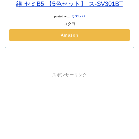
線 セミB5 【5色セット】 ス-SV301BT
posted with
カエレバ
コクヨ
Amazon
スポンサーリンク