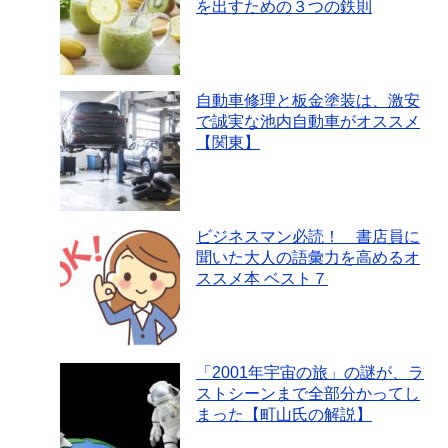
を出すための３つの鉄則
自動車修理と板金塗装は、激安
で誠実な池内自動車がオススメ
【関東】
ビジネスマン必読！ 書店員に
聞いた大人の語彙力を高めるオ
ススメ本 ベスト７
「2001年宇宙の旅」の謎が、ラ
ストシーンまで全部分かってし
まった【町山氏の解説】