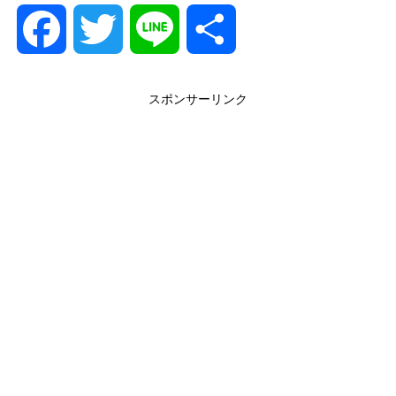
F
T
L
共
a
w
i
有
スポンサーリンク
c
i
n
e
t
e
b
t
o
e
o
r
k