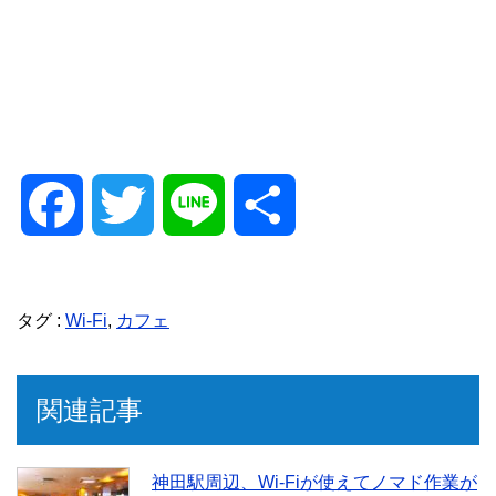
F
T
L
共
a
w
i
有
タグ :
Wi-Fi
,
カフェ
c
i
n
e
t
e
関連記事
b
t
神田駅周辺、Wi-Fiが使えてノマド作業が