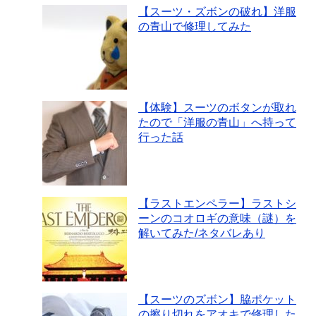
【スーツ・ズボンの破れ】洋服
の青山で修理してみた
【体験】スーツのボタンが取れ
たので「洋服の青山」へ持って
行った話
【ラストエンペラー】ラストシ
ーンのコオロギの意味（謎）を
解いてみた/ネタバレあり
【スーツのズボン】脇ポケット
の擦り切れをアオキで修理した