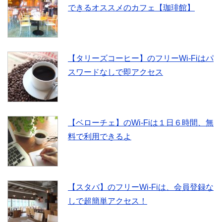
できるオススメのカフェ【珈琲館】
o
e
o
r
【タリーズコーヒー】のフリーWi-Fiはパ
k
スワードなしで即アクセス
【ベローチェ】のWi-Fiは１日６時間、無
料で利用できるよ
【スタバ】のフリーWi-Fiは、会員登録な
しで超簡単アクセス！