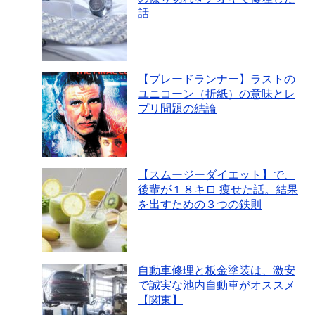
話
【ブレードランナー】ラストの
ユニコーン（折紙）の意味とレ
プリ問題の結論
【スムージーダイエット】で、
後輩が１８キロ 痩せた話。結果
を出すための３つの鉄則
自動車修理と板金塗装は、激安
で誠実な池内自動車がオススメ
【関東】