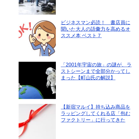
ビジネスマン必読！ 書店員に
聞いた大人の語彙力を高めるオ
ススメ本 ベスト７
「2001年宇宙の旅」の謎が、ラ
ストシーンまで全部分かってし
まった【町山氏の解説】
【新宿マルイ】持ち込み商品を
ラッピングしてくれる店「包む
ファクトリー」に行ってきた