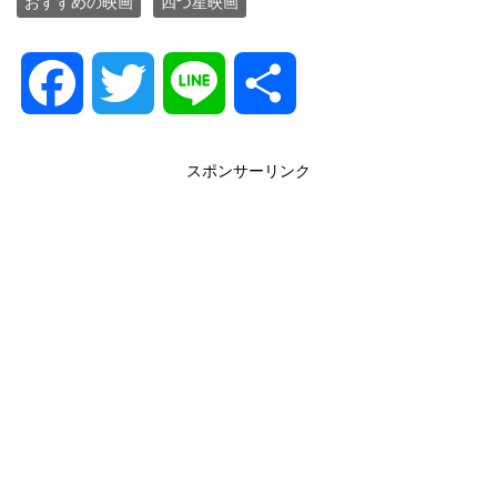
おすすめの映画
四つ星映画
F
T
L
共
a
w
i
有
スポンサーリンク
c
i
n
e
t
e
b
t
o
e
o
r