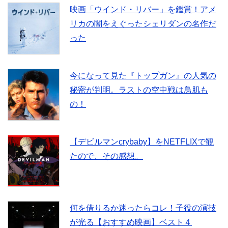
映画「ウインド・リバー」を鑑賞！アメ
k
リカの闇をえぐったシェリダンの名作だ
った
今になって見た『トップガン』の人気の
秘密が判明。ラストの空中戦は鳥肌も
の！
【デビルマンcrybaby】をNETFLIXで観
たので、その感想。
何を借りるか迷ったらコレ！子役の演技
が光る【おすすめ映画】ベスト４