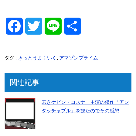
F
T
L
共
a
w
i
有
タグ :
きっとうまくいく
,
アマゾンプライム
c
i
n
e
t
e
関連記事
b
t
若きケビン・コスナー主演の傑作「アン
タッチャブル」を観たのでその感想
o
e
o
r