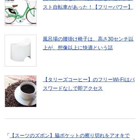
スト自転車があった！【フリーパワー】
風呂場の腰掛け椅子は、高さ30センチ以
上が、想像以上に快適という話
【タリーズコーヒー】のフリーWi-Fiはパ
スワードなしで即アクセス
「
【スーツのズボン】脇ポケットの擦り切れをアオキで