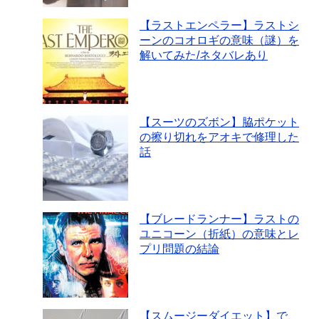
【ラストエンペラー】ラストシ
ーンのコオロギの意味（謎）を
解いてみた/ネタバレあり
【スーツのズボン】脇ポケット
の擦り切れをアオキで修理した
話
【ブレードランナー】ラストの
ユニコーン（折紙）の意味とレ
プリ問題の結論
【スムージーダイエット】で、