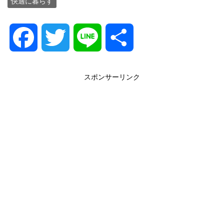
快適に暮らす
F
T
L
共
a
w
i
有
スポンサーリンク
c
i
n
e
t
e
b
t
o
e
o
r