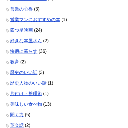
営業の心得
(3)
営業マンにおすすめの本
(1)
四つ星映画
(24)
好きな本屋さん
(2)
快適に暮らす
(36)
教育
(2)
歴史のいい話
(3)
歴史人物のいい話
(1)
片付け・整理術
(1)
美味しい食べ物
(13)
聞く力
(5)
英会話
(2)