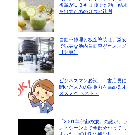
後輩が１８キロ 痩せた話。結果
を出すための３つの鉄則
自動車修理と板金塗装は、激安
で誠実な池内自動車がオススメ
【関東】
ビジネスマン必読！ 書店員に
聞いた大人の語彙力を高めるオ
ススメ本 ベスト７
「2001年宇宙の旅」の謎が、ラ
ストシーンまで全部分かってし
まった【町山氏の解説】