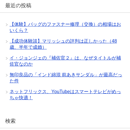
最近の投稿
【体験】バッグのファスナー修理（交換）の相場はお
いくら？
【成功体験談】マリッシュの評判は正しかった（48
歳、半年で成婚）
イ・ジョンジェの『補佐官２』は、なぜタイトルが補
佐官なのか
無印良品の「インド綿混 前あきサンダル」が最高だっ
た件
ネットフリックス、YouTubeはスマートテレビがめっ
ちゃ快適！
検索