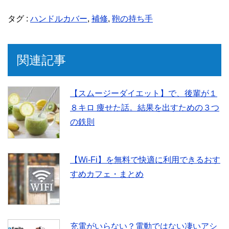
タグ :
ハンドルカバー
,
補修
,
鞄の持ち手
c
i
n
e
t
e
関連記事
b
t
【スムージーダイエット】で、後輩が１
８キロ 痩せた話。結果を出すための３つ
o
e
の鉄則
o
r
【Wi-Fi】を無料で快適に利用できるおす
k
すめカフェ・まとめ
充電がいらない？電動ではない凄いアシ