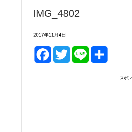
IMG_4802
2017年11月4日
F
T
L
共
a
w
i
有
スポン
c
i
n
e
t
e
b
t