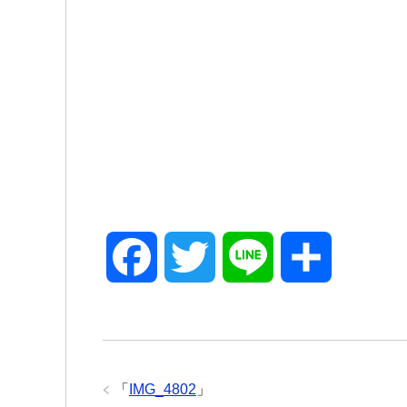
F
T
L
共
a
w
i
有
c
i
n
「
IMG_4802
」