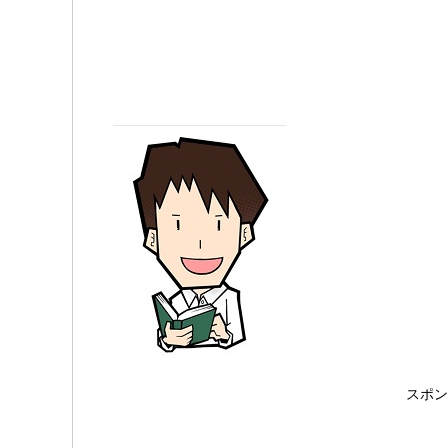
o
e
o
r
k
スポン