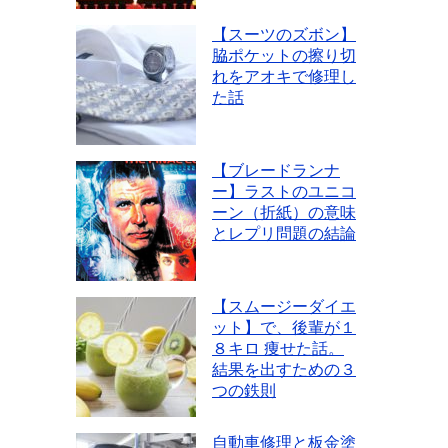
【スーツのズボン】
脇ポケットの擦り切
れをアオキで修理し
た話
【ブレードランナ
ー】ラストのユニコ
ーン（折紙）の意味
とレプリ問題の結論
【スムージーダイエ
ット】で、後輩が１
８キロ 痩せた話。
結果を出すための３
つの鉄則
自動車修理と板金塗