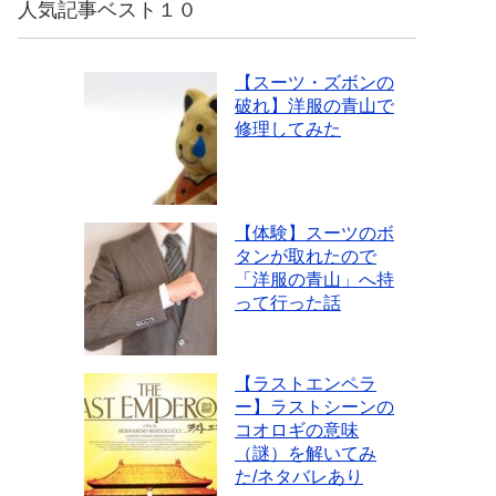
人気記事ベスト１０
【スーツ・ズボンの
破れ】洋服の青山で
修理してみた
【体験】スーツのボ
タンが取れたので
「洋服の青山」へ持
って行った話
【ラストエンペラ
ー】ラストシーンの
コオロギの意味
（謎）を解いてみ
た/ネタバレあり