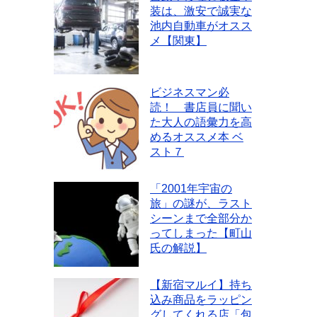
装は、激安で誠実な
池内自動車がオスス
メ【関東】
ビジネスマン必
読！ 書店員に聞い
た大人の語彙力を高
めるオススメ本 ベ
スト７
「2001年宇宙の
旅」の謎が、ラスト
シーンまで全部分か
ってしまった【町山
氏の解説】
【新宿マルイ】持ち
込み商品をラッピン
グしてくれる店「包