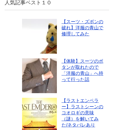
人気記事ベスト１０
【スーツ・ズボンの
破れ】洋服の青山で
修理してみた
【体験】スーツのボ
タンが取れたので
「洋服の青山」へ持
って行った話
【ラストエンペラ
ー】ラストシーンの
コオロギの意味
（謎）を解いてみ
た/ネタバレあり