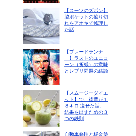
【スーツのズボン】
脇ポケットの擦り切
れをアオキで修理し
た話
【ブレードランナ
ー】ラストのユニコ
ーン（折紙）の意味
とレプリ問題の結論
【スムージーダイエ
ット】で、後輩が１
８キロ 痩せた話。
結果を出すための３
つの鉄則
自動車修理と板金塗