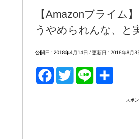
【Amazonプライ
うやめられんな、と
公開日 :
2018年4月14日
/ 更新日 :
2018年8月8
F
T
L
共
a
w
i
有
スポン
c
i
n
e
t
e