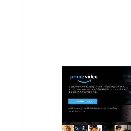
b
t
o
e
o
r
k