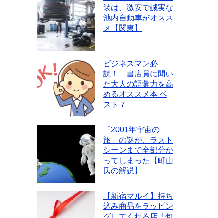
装は、激安で誠実な
池内自動車がオスス
メ【関東】
ビジネスマン必
読！ 書店員に聞い
た大人の語彙力を高
めるオススメ本 ベ
スト７
「2001年宇宙の
旅」の謎が、ラスト
シーンまで全部分か
ってしまった【町山
氏の解説】
【新宿マルイ】持ち
込み商品をラッピン
グしてくれる店「包