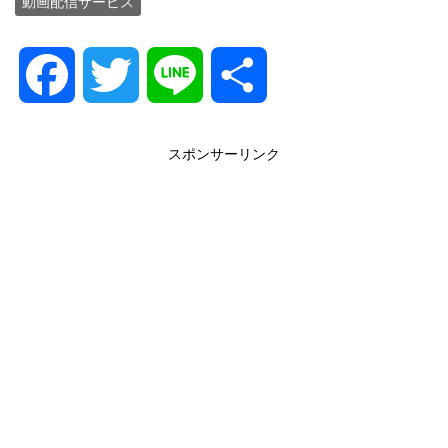
動画配信サービス
F
T
L
共
a
w
i
有
スポンサーリンク
c
i
n
e
t
e
b
t
o
e
o
r