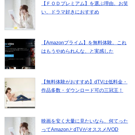
【ＦＯＤプレミアム】を選ぶ理由。お笑
い、ドラマ好きにおすすめ
o
e
o
r
【Amazonプライム】を無料体験。これ
k
はもうやめられんな、と実感した
【無料体験がおすすめ】dTVは低料金・
作品多数・ダウンロード可の三冠王！
映画を安く大量に見たいなら、何てった
ってAmazonとdTVがオススメ/VOD