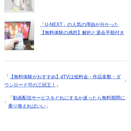
「U-NEXT」の人気の理由が分かった
【無料体験の感想】解約と退会手順付き
「
【無料体験がおすすめ】dTVは低料金・作品多数・ダ
ウンロード可の三冠王！
」
「
動画配信サービスをどれにするか迷ったら無料期間に
乗り換えればいい
」