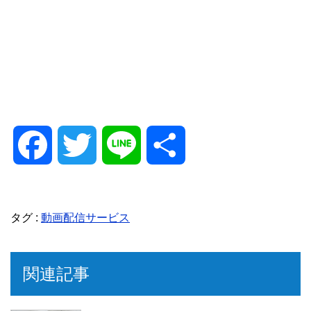
F
T
L
共
a
w
i
有
タグ :
動画配信サービス
c
i
n
e
t
e
関連記事
b
t