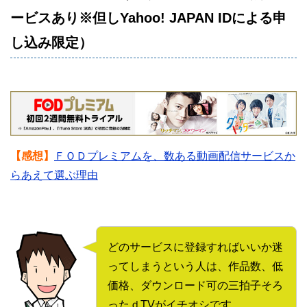
ービスあり※但しYahoo! JAPAN IDによる申
し込み限定）
【感想】
ＦＯＤプレミアムを、数ある動画配信サービスか
らあえて選ぶ理由
どのサービスに登録すればいいか迷
ってしまうという人は、作品数、低
価格、ダウンロード可の三拍子そろ
ったｄTVがイチオシです