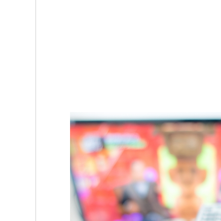
b
t
o
e
o
r
k