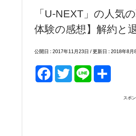
「U-NEXT」の人
体験の感想】解約と
公開日 :
2017年11月23日
/ 更新日 :
2018年8月
F
T
L
共
a
w
i
有
スポン
c
i
n
e
t
e