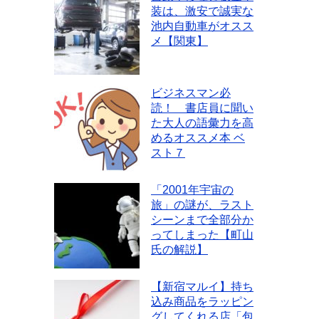
装は、激安で誠実な
池内自動車がオスス
メ【関東】
ビジネスマン必
読！ 書店員に聞い
た大人の語彙力を高
めるオススメ本 ベ
スト７
「2001年宇宙の
旅」の謎が、ラスト
シーンまで全部分か
ってしまった【町山
氏の解説】
【新宿マルイ】持ち
込み商品をラッピン
グしてくれる店「包