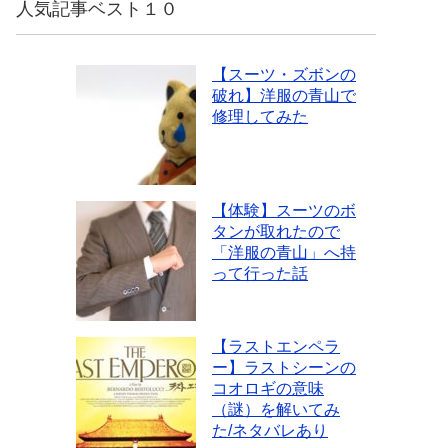
人気記事ベスト１０
【スーツ・ズボンの
破れ】洋服の青山で
修理してみた
【体験】スーツのボ
タンが取れたので
「洋服の青山」へ持
って行った話
【ラストエンペラ
ー】ラストシーンの
コオロギの意味
（謎）を解いてみ
た/ネタバレあり