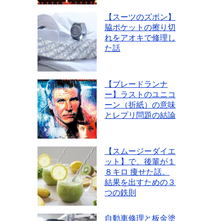
【スーツのズボン】
脇ポケットの擦り切
れをアオキで修理し
た話
【ブレードランナ
ー】ラストのユニコ
ーン（折紙）の意味
とレプリ問題の結論
【スムージーダイエ
ット】で、後輩が１
８キロ 痩せた話。
結果を出すための３
つの鉄則
自動車修理と板金塗