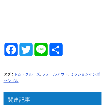
F
T
L
共
a
w
i
有
タグ :
トム・クルーズ
,
フォールアウト
,
ミッションインポ
c
i
n
ッシブル
e
t
e
関連記事
b
t