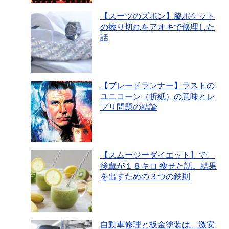
【スーツのズボン】脇ポケット
の擦り切れをアオキで修理した
話
【ブレードランナー】ラストの
ユニコーン（折紙）の意味とレ
プリ問題の結論
【スムージーダイエット】で、
後輩が１８キロ 痩せた話。結果
を出すための３つの鉄則
自動車修理と板金塗装は、激安