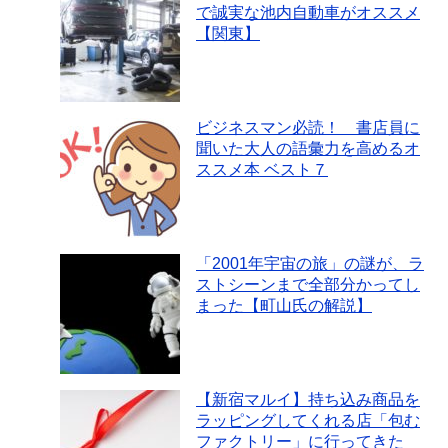
で誠実な池内自動車がオススメ
【関東】
ビジネスマン必読！ 書店員に
聞いた大人の語彙力を高めるオ
ススメ本 ベスト７
「2001年宇宙の旅」の謎が、ラ
ストシーンまで全部分かってし
まった【町山氏の解説】
【新宿マルイ】持ち込み商品を
ラッピングしてくれる店「包む
ファクトリー」に行ってきた