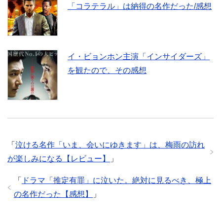
「コラテラル」は納得の名作だった/感想
イ・ビョンホン主演「インサイダーズ」
を観たので、その感想
「
泣ける名作「いま、会いにゆきます」は、梅雨の訪れ
が楽しみになる【レビュー】
」
「
ドラマ「推定有罪」に泣いた。絶対に見るべき、極上
の名作だった【感想】
」