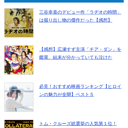
三谷幸喜のデビュー作「ラヂオの時間」
o
e
は掘り出し物の傑作だった【感想】
o
r
k
【感想】広瀬すず主演「チア・ダン」を
鑑賞。結末が分かっていても泣けた
必見！おすすめ映画ランキング【ヒロイ
ンの魅力が全開】ベスト５
トム・クルーズ総選挙の人気第１位！