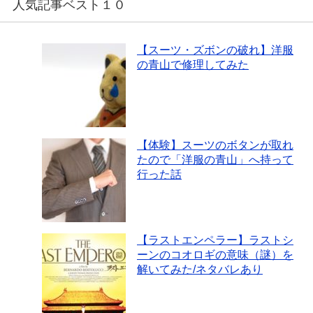
人気記事ベスト１０
【スーツ・ズボンの破れ】洋服
の青山で修理してみた
【体験】スーツのボタンが取れ
たので「洋服の青山」へ持って
行った話
【ラストエンペラー】ラストシ
ーンのコオロギの意味（謎）を
解いてみた/ネタバレあり