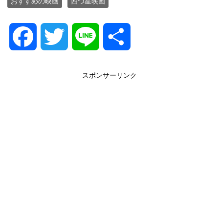
おすすめの映画
四つ星映画
F
T
L
共
a
w
i
有
スポンサーリンク
c
i
n
e
t
e
b
t
o
e
o
r