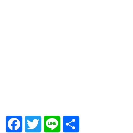
F
T
L
共