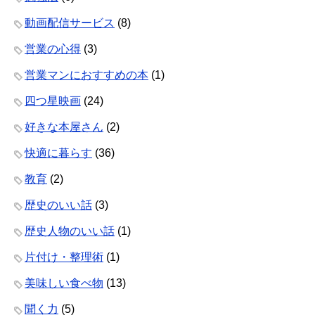
動画配信サービス
(8)
営業の心得
(3)
営業マンにおすすめの本
(1)
四つ星映画
(24)
好きな本屋さん
(2)
快適に暮らす
(36)
教育
(2)
歴史のいい話
(3)
歴史人物のいい話
(1)
片付け・整理術
(1)
美味しい食べ物
(13)
聞く力
(5)