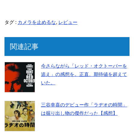
a
w
i
有
タグ :
カメラを止めるな
,
レビュー
c
i
n
e
t
e
関連記事
b
t
今さらながら「レッド・オクトーバーを
追え」の感想を。正直、期待値を超えて
o
e
いた。
o
r
三谷幸喜のデビュー作「ラヂオの時間」
k
は掘り出し物の傑作だった【感想】