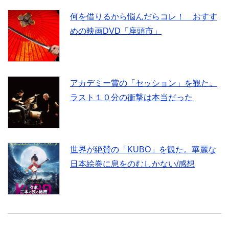
何を借りるから悩んだらコレ！ おすす
めの映画DVD「座頭市」
アカデミー賞の「セッション」を観た。
ラスト１０分の衝撃は本当だった
世界が絶賛の「KUBO」を観た。華麗な
日本絵巻に息をのむしかない/感想