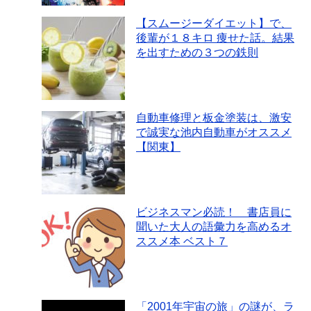
【スムージーダイエット】で、
後輩が１８キロ 痩せた話。結果
を出すための３つの鉄則
自動車修理と板金塗装は、激安
で誠実な池内自動車がオススメ
【関東】
ビジネスマン必読！ 書店員に
聞いた大人の語彙力を高めるオ
ススメ本 ベスト７
「2001年宇宙の旅」の謎が、ラ