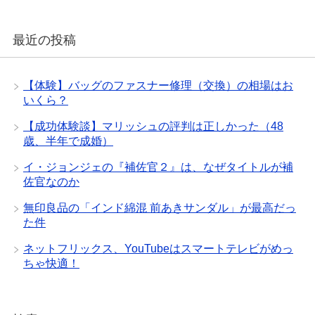
最近の投稿
【体験】バッグのファスナー修理（交換）の相場はお
いくら？
【成功体験談】マリッシュの評判は正しかった（48
歳、半年で成婚）
イ・ジョンジェの『補佐官２』は、なぜタイトルが補
佐官なのか
無印良品の「インド綿混 前あきサンダル」が最高だっ
た件
ネットフリックス、YouTubeはスマートテレビがめっ
ちゃ快適！