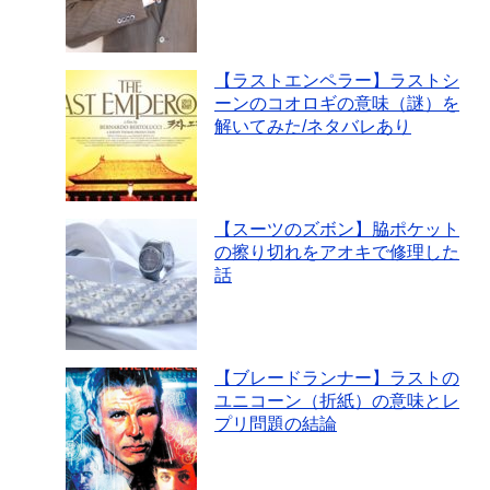
【ラストエンペラー】ラストシ
ーンのコオロギの意味（謎）を
解いてみた/ネタバレあり
【スーツのズボン】脇ポケット
の擦り切れをアオキで修理した
話
【ブレードランナー】ラストの
ユニコーン（折紙）の意味とレ
プリ問題の結論