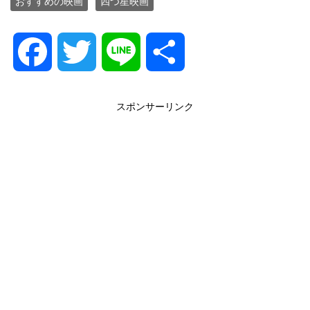
おすすめの映画
四つ星映画
F
T
L
共
a
w
i
有
スポンサーリンク
c
i
n
e
t
e
b
t
o
e
o
r