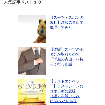
人気記事ベスト１０
【スーツ・ズボンの
破れ】洋服の青山で
修理してみた
【体験】スーツのボ
タンが取れたので
「洋服の青山」へ持
って行った話
【ラストエンペラ
ー】ラストシーンの
コオロギの意味
（謎）を解いてみ
た/ネタバレあり