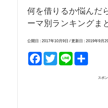
何を借りるか悩んだ
ーマ別ランキングま
公開日 :
2017年10月9日
/ 更新日 :
2019年9月2
F
T
L
共
a
w
i
有
スポン
c
i
n
e
t
e