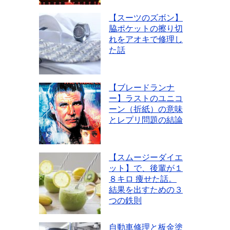
【スーツのズボン】
脇ポケットの擦り切
れをアオキで修理し
た話
【ブレードランナ
ー】ラストのユニコ
ーン（折紙）の意味
とレプリ問題の結論
【スムージーダイエ
ット】で、後輩が１
８キロ 痩せた話。
結果を出すための３
つの鉄則
自動車修理と板金塗