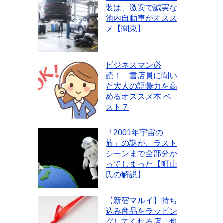
装は、激安で誠実な
池内自動車がオスス
メ【関東】
ビジネスマン必
読！ 書店員に聞い
た大人の語彙力を高
めるオススメ本 ベ
スト７
「2001年宇宙の
旅」の謎が、ラスト
シーンまで全部分か
ってしまった【町山
氏の解説】
【新宿マルイ】持ち
込み商品をラッピン
グしてくれる店「包