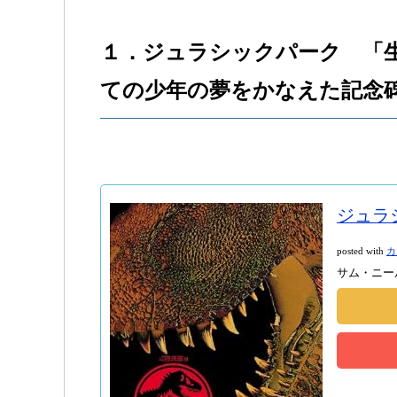
１．ジュラシックパーク 「
ての少年の夢をかなえた記念
ジュラ
posted with
カ
サム・ニール NB