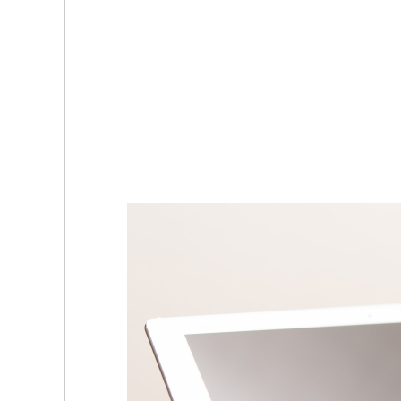
b
t
o
e
o
r
k