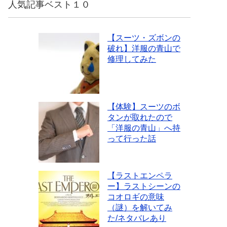
人気記事ベスト１０
【スーツ・ズボンの
破れ】洋服の青山で
修理してみた
【体験】スーツのボ
タンが取れたので
「洋服の青山」へ持
って行った話
【ラストエンペラ
ー】ラストシーンの
コオロギの意味
（謎）を解いてみ
た/ネタバレあり